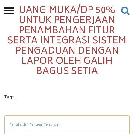
UANG MUKA/DP 50%
Beranda
UNTUK PENGERJAAN
PENAMBAHAN FITUR
Tentang
SERTA INTEGRASI SISTEM
Permohonan Hibah
PENGADUAN DENGAN
Sekolah Pemikiran
LAPOR OLEH GALIH
Perempuan
BAGUS SETIA
Etalase
Blog CME
Tags:
Proyek Terdahulu
Penulis dan Tanggal Penulisan
Kredit Web-site