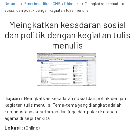
Beranda
>
Penerima Hibah CMB
>
Bhinneka
> Meingkatkan kesadaran
sosial dan politik dengan kegiatan tulis menulis
Meingkatkan kesadaran sosial
dan politik dengan kegiatan tulis
menulis
Tujuan
: Meingkatkan kesadaran sosial dan politik dengan
kegiatan tulis menulis. Tema-tema yang diangkat adalah
kemanusiaan, kesetaraan dan juga dampak kekerasan
agama di seputar kita
Lokasi
: (Online)