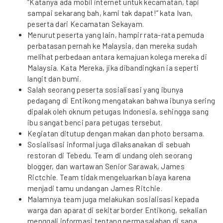
“Katanya ada mobil internet untuk kecamatan, tapi
sampai sekarang bah, kami tak dapat!” kata Ivan,
peserta dari Kecamatan Sekayam.
Menurut peserta yang lain, hampir rata-rata pemuda
perbatasan pernah ke Malaysia, dan mereka sudah
melihat perbedaan antara kemajuan kolega mereka di
Malaysia. Kata Mereka, jika dibandingkan ia seperti
langit dan bumi.
Salah seorang peserta sosialisasi yang ibunya
pedagang di Entikong mengatakan bahwa ibunya sering
dipalak oleh oknum petugas Indonesia, sehingga sang
ibu sangat benci para petugas tersebut.
Kegiatan ditutup dengan makan dan photo bersama.
Sosialisasi informal juga dilaksanakan di sebuah
restoran di Tebedu. Team di undang oleh seorang
blogger, dan wartawan Senior Sarawak, James
Rictchie. Team tidak mengeluarkan biaya karena
menjadi tamu undangan James Ritchie.
Malamnya team juga melakukan sosialisasi kepada
warga dan aparat di sekitar border Entikong, sekalian
menggali informasi tentang permasalahan di sana.