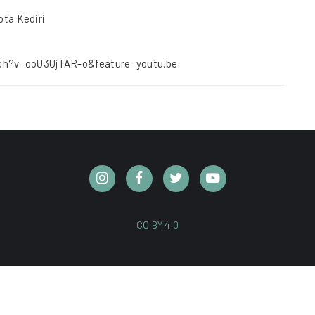
ta Kediri
ch?v=ooU3UjTAR-o&feature=youtu.be
CC BY 4.0