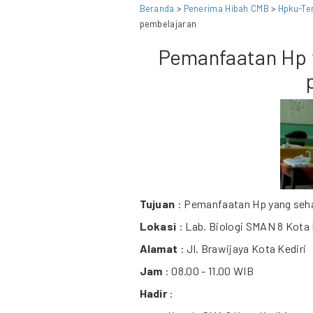
Beranda
>
Penerima Hibah CMB
>
Hpku-Te
pembelajaran
Pemanfaatan Hp 
Tujuan
: Pemanfaatan Hp yang seh
Lokasi
: Lab. Biologi SMAN 8 Kota 
Alamat
: Jl. Brawijaya Kota Kediri
Jam
: 08.00 - 11.00 WIB
Hadir
: