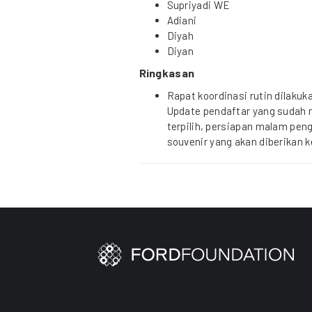
Supriyadi WE
Adiani
Diyah
Diyan
Ringkasan
Rapat koordinasi rutin dilaku
Update pendaftar yang sudah ma
terpilih, persiapan malam pe
souvenir yang akan diberikan 