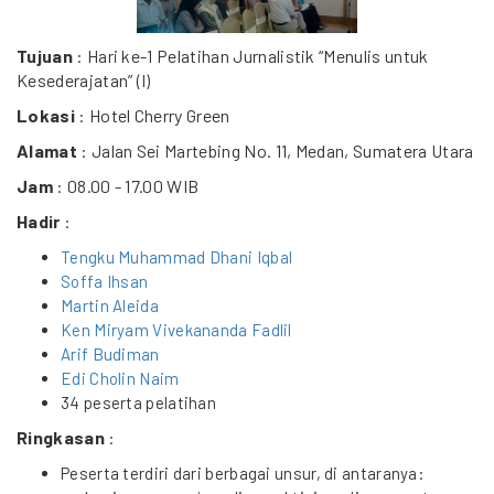
Tujuan
: Hari ke-1 Pelatihan Jurnalistik “Menulis untuk
Kesederajatan” (I)
Lokasi
: Hotel Cherry Green
Alamat
: Jalan Sei Martebing No. 11, Medan, Sumatera Utara
Jam
: 08.00 - 17.00 WIB
Hadir
:
Tengku Muhammad Dhani Iqbal
Soffa Ihsan
Martin Aleida
Ken Miryam Vivekananda Fadlil
Arif Budiman
Edi Cholin Naim
34 peserta pelatihan
Ringkasan
:
Peserta terdiri dari berbagai unsur, di antaranya: