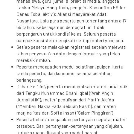
mahasiswa, guru, jurnalis, praktisi media, anggota
Laskar Melayu Hang Tuah, penggiat Komunitas ES for
Danau Toba, aktivis Aliansi Masyarakat Adat
Nusantara. Usia para peserta pun terrentang antara 17-
55 tahun. Keberagaman demografi ini tidak
berpengaruh untuk kondisi kelas. Seluruh peserta
nampak konsisten mengikuti setiap materi yang ada.
Setiap peserta melakukan registrasi setelah melewati
tahap penyesuaian data dengan formulir yang telah
mereka kirimkan.
Peserta mendapatkan modul pelatihan, pulpen, kartu
tanda peserta, dan konsumsi selama pelatihan
berlangsung.
Di hari ke-1 ini, peserta mendapatkan materi jurnalistik
dari Tengku Muhammad Dhani Iqbal (“Arah Angin
Jurnalistik”), materi penulisan dari Martin Aleida
(“Memberi Makna Pada Sebuah Nasib), dan materi
marjinalitas dari Soffa Ihsan (“Salam Pinggiran”)
Peserta bebas mengajukan pertanyaan seputar materi
tersebut. Dari pertanyaan-pertanyaan yang diajukan,
terbuka ruang diskusi yang padat narasi.