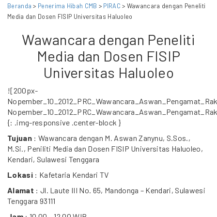
Beranda
>
Penerima Hibah CMB
>
PIRAC
> Wawancara dengan Peneliti
Media dan Dosen FISIP Universitas Haluoleo
Wawancara dengan Peneliti
Media dan Dosen FISIP
Universitas Haluoleo
![200px-
Nopember_10_2012_PRC_Wawancara_Aswan_Pengamat_Rako
Nopember_10_2012_PRC_Wawancara_Aswan_Pengamat_Rako
{: .img-responsive .center-block }
Tujuan
: Wawancara dengan M. Aswan Zanynu, S.Sos.,
M.Si., Peniliti Media dan Dosen FISIP Universitas Haluoleo,
Kendari, Sulawesi Tenggara
Lokasi
: Kafetaria Kendari TV
Alamat
: Jl. Laute III No. 65, Mandonga – Kendari, Sulawesi
Tenggara 93111
Jam
: 10.00 – 12.00 WIB