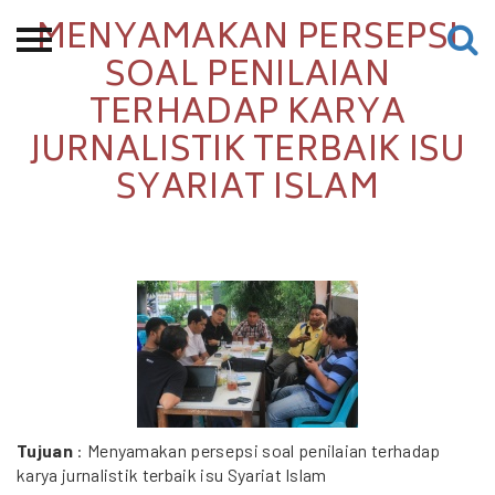
MENYAMAKAN PERSEPSI
Beranda
SOAL PENILAIAN
TERHADAP KARYA
Tentang
JURNALISTIK TERBAIK ISU
Permohonan Hibah
SYARIAT ISLAM
Sekolah Pemikiran
Perempuan
Etalase
Blog CME
Proyek Terdahulu
Tujuan
: Menyamakan persepsi soal penilaian terhadap
karya jurnalistik terbaik isu Syariat Islam
Kredit Web-site