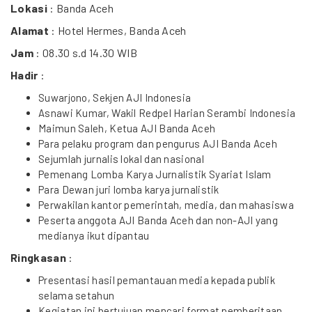
Lokasi
: Banda Aceh
Alamat
: Hotel Hermes, Banda Aceh
Jam
: 08.30 s.d 14.30 WIB
Hadir
:
Suwarjono, Sekjen AJI Indonesia
Asnawi Kumar, Wakil Redpel Harian Serambi Indonesia
Maimun Saleh, Ketua AJI Banda Aceh
Para pelaku program dan pengurus AJI Banda Aceh
Sejumlah jurnalis lokal dan nasional
Pemenang Lomba Karya Jurnalistik Syariat Islam
Para Dewan juri lomba karya jurnalistik
Perwakilan kantor pemerintah, media, dan mahasiswa
Peserta anggota AJI Banda Aceh dan non-AJI yang
medianya ikut dipantau
Ringkasan
:
Presentasi hasil pemantauan media kepada publik
selama setahun
Kegiatan ini bertujuan mencari format pemberitaan