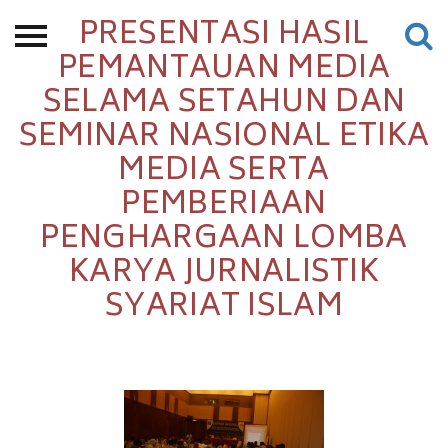
PRESENTASI HASIL
Beranda
PEMANTAUAN MEDIA
SELAMA SETAHUN DAN
Tentang
SEMINAR NASIONAL ETIKA
Permohonan Hibah
MEDIA SERTA
Sekolah Pemikiran
PEMBERIAAN
Perempuan
PENGHARGAAN LOMBA
Etalase
KARYA JURNALISTIK
Blog CME
SYARIAT ISLAM
Proyek Terdahulu
Kredit Web-site