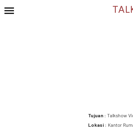
TAL
Beranda
Tentang
Permohonan Hibah
Sekolah Pemikiran
Perempuan
Etalase
Blog CME
Proyek Terdahulu
Tujuan
: Talkshow V
Lokasi
: Kantor Rum
Kredit Web-site