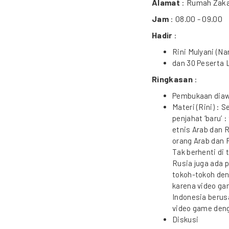
Alamat
: Rumah Zakat
Jam
: 08.00 - 09.00
Hadir
:
Rini Mulyani (N
dan 30 Peserta 
Ringkasan
:
Pembukaan diawa
Materi (Rini) : 
penjahat ‘baru’ :
etnis Arab dan R
orang Arab dan 
Tak berhenti di 
Rusia juga ada 
tokoh-tokoh deng
karena video ga
Indonesia beru
video game deng
Diskusi