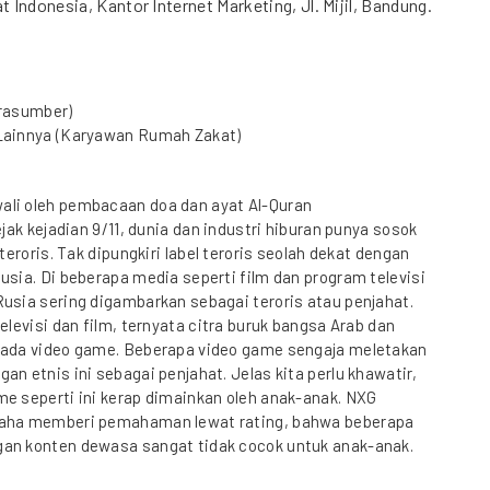
 Indonesia, Kantor Internet Marketing, Jl. Mijil, Bandung.
arasumber)
Lainnya (Karyawan Rumah Zakat)
li oleh pembacaan doa dan ayat Al-Quran
Sejak kejadian 9/11, dunia dan industri hiburan punya sosok
 teroris. Tak dipungkiri label teroris seolah dekat dengan
usia. Di beberapa media seperti film dan program televisi
Rusia sering digambarkan sebagai teroris atau penjahat.
televisi dan film, ternyata citra buruk bangsa Arab dan
pada video game. Beberapa video game sengaja meletakan
an etnis ini sebagai penjahat. Jelas kita perlu khawatir,
me seperti ini kerap dimainkan oleh anak-anak. NXG
saha memberi pemahaman lewat rating, bahwa beberapa
an konten dewasa sangat tidak cocok untuk anak-anak.