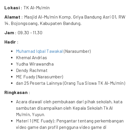
Lokasi
: TK Al-Mu’min
Alamat
: Masjid Al-Mu’min Komp. Griya Bandung Asri 01, RW
14. Bojongsoang, Kabupaten Bandung.
Jam
: 09.30 - 11.30
Hadir
:
Muhamad Iqbal Tawakal
(Narasumber)
Khemal Andrias
Yudha Wirawandha
Dendy Rachmat
ME Fuady (Narasumber)
dan 25 Peserta Lainnya (Orang Tua Siswa TK Al-Mu’min)
Ringkasan
:
Acara diawali oleh pembukaan dari pihak sekolah, kata
sambutan disampaikan oleh Kepala Sekolah Tk Al
Mu’min, Yuyun.
Materi 1 (ME Fuady): Pengantar tentang perkembangan
video game dan profil pengguna video game di