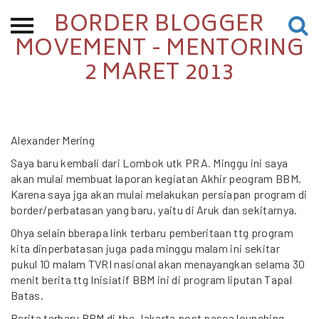
BORDER BLOGGER
Beranda
MOVEMENT - MENTORING
2 MARET 2013
Tentang
Permohonan Hibah
Sekolah Pemikiran
Perempuan
Alexander Mering
Saya baru kembali dari Lombok utk PRA. Minggu ini saya
Etalase
akan mulai membuat laporan kegiatan Akhir peogram BBM.
Karena saya jga akan mulai melakukan persiapan program di
Blog CME
border/perbatasan yang baru, yaitu di Aruk dan sekitarnya.
Ohya selain bberapa link terbaru pemberitaan ttg program
kita dinperbatasan juga pada minggu malam ini sekitar
Proyek Terdahulu
pukul 10 malam TVRI nasional akan menayangkan selama 30
menit berita ttg Inisiatif BBM ini di program liputan Tapal
Batas.
Kredit Web-site
Berita terbaru BBM di the Jakarta post pasca lounching