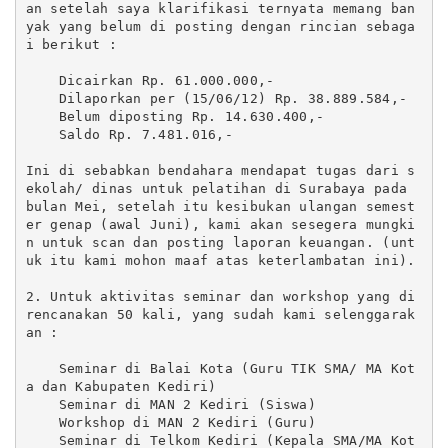
an setelah saya klarifikasi ternyata memang ban
yak yang belum di posting dengan rincian sebaga
i berikut :

    Dicairkan Rp. 61.000.000,-

    Dilaporkan per (15/06/12) Rp. 38.889.584,-

    Belum diposting Rp. 14.630.400,-

    Saldo Rp. 7.481.016,-

Ini di sebabkan bendahara mendapat tugas dari s
ekolah/ dinas untuk pelatihan di Surabaya pada 
bulan Mei, setelah itu kesibukan ulangan semest
er genap (awal Juni), kami akan sesegera mungki
n untuk scan dan posting laporan keuangan. (unt
uk itu kami mohon maaf atas keterlambatan ini).

2. Untuk aktivitas seminar dan workshop yang di
rencanakan 50 kali, yang sudah kami selenggarak
an :

    Seminar di Balai Kota (Guru TIK SMA/ MA Kot
a dan Kabupaten Kediri)

    Seminar di MAN 2 Kediri (Siswa)

    Workshop di MAN 2 Kediri (Guru)

    Seminar di Telkom Kediri (Kepala SMA/MA Kot