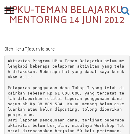
HPKU-TEMAN BELAJARKU -
Beranda
MENTORING 14 JUNI 2012
Tentang
Permohonan Hibah
Oleh Heru Tjatur via surel
Sekolah Pemikiran
Perempuan
Aktivitas Program HPku Teman Belajarku belum me
lengkapi beberapa pelaporan aktivitas yang tela
Etalase
h dilakukan. Beberapa hal yang dapat saya kemuk
akan a.l.:

Blog CME
Pelaporan penggunaan dana Tahap I yang telah di
cairkan sebesar Rp 61.000.000, yang tercatat te
lah dilaporkan melalui laporan penggunaan dana 
sejumlah Rp 38.889.584. Kalau memang belum dike
Proyek Terdahulu
luarkan atau belum diposting, tolong diberikan 
penjelasan.

Dari laporan penggunaan dana, terlihat beberapa 
aktivitas belum berjalan, misalnya Workshop Tut
orial direncanakan berjalan 50 kali pertemuan. 
Kredit Web-site