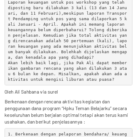
Laporan keuangan untuk pos workshop yang telah 
diposting baru dilakukan 3 kali (13 dan 14 Janu
ari, dan 11 Februari),meskipun laporan Transpor
t Pendamping untuk pos yang sama dilaporkan 5 k
ali Januari - April. Apakah ini memang laporan 
keuangannya belum diperbaharui? Tolong diberika
n penjelasan. Kemudian jika total aktivitas yan
g direncanakan adalah 50 pertemuan (kali), lapo
ran keuangan yang ada menunjukkan aktivitas bel
um banyak dilakukan. Bolehkah dijelaskan mengap
a, dan kenadala apa yang dihadapi?

Akan lebih baik lagi, jika Pak Ali dapat member
ikan gambaran rencana yang akan dilakukan 3 ata
u 6 bulan ke depan. Misalkan, apakah akan ada a
Oleh Ali Sahbana via surel
Berkenaan dengan rencana aktivitas kegiatan dan
penggunaan dana program “Hpku Teman Belajarku” secara
keseluruhan belum berjalan optimal tetapi akan terus kami
usahakan, dan berikut penjelasannya :
1. Berkenaan dengan pelaporan bendahara/ keuang