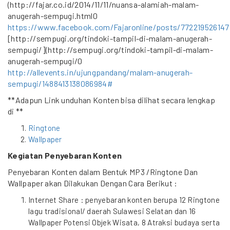
(http://fajar.co.id/2014/11/11/nuansa-alamiah-malam-
anugerah-sempugi.html0
https://www.facebook.com/Fajaronline/posts/772219526147
[http://sempugi.org/tindoki-tampil-di-malam-anugerah-
sempugi/](http://sempugi.org/tindoki-tampil-di-malam-
anugerah-sempugi/0
http://allevents.in/ujungpandang/malam-anugerah-
sempugi/1488413138086984#
**Adapun Link unduhan Konten bisa dilihat secara lengkap
di **
Ringtone
Wallpaper
Kegiatan Penyebaran Konten
Penyebaran Konten dalam Bentuk MP3 /Ringtone Dan
Wallpaper akan Dilakukan Dengan Cara Berikut :
Internet Share : penyebaran konten berupa 12 Ringtone
lagu tradisional/ daerah Sulawesi Selatan dan 16
Wallpaper Potensi Objek Wisata, 8 Atraksi budaya serta