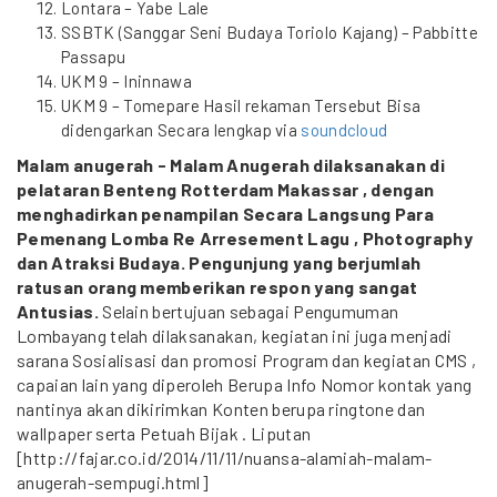
Lontara – Yabe Lale
SSBTK (Sanggar Seni Budaya Toriolo Kajang) – Pabbitte
Passapu
UKM 9 – Ininnawa
UKM 9 – Tomepare Hasil rekaman Tersebut Bisa
didengarkan Secara lengkap via
soundcloud
Malam anugerah - Malam Anugerah dilaksanakan di
pelataran Benteng Rotterdam Makassar , dengan
menghadirkan penampilan Secara Langsung Para
Pemenang Lomba Re Arresement Lagu , Photography
dan Atraksi Budaya. Pengunjung yang berjumlah
ratusan orang memberikan respon yang sangat
Antusias.
Selain bertujuan sebagai Pengumuman
Lombayang telah dilaksanakan, kegiatan ini juga menjadi
sarana Sosialisasi dan promosi Program dan kegiatan CMS ,
capaian lain yang diperoleh Berupa Info Nomor kontak yang
nantinya akan dikirimkan Konten berupa ringtone dan
wallpaper serta Petuah Bijak . Liputan
[http://fajar.co.id/2014/11/11/nuansa-alamiah-malam-
anugerah-sempugi.html]