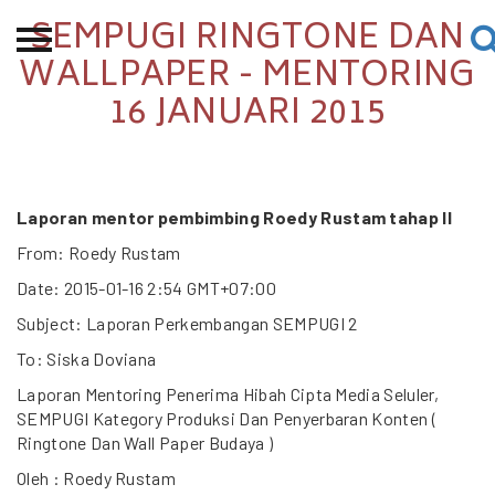
SEMPUGI RINGTONE DAN
Beranda
WALLPAPER - MENTORING
16 JANUARI 2015
Tentang
Permohonan Hibah
Sekolah Pemikiran
Perempuan
Laporan mentor pembimbing Roedy Rustam tahap II
From: Roedy Rustam
Etalase
Date: 2015-01-16 2:54 GMT+07:00
Blog CME
Subject: Laporan Perkembangan SEMPUGI 2
To: Siska Doviana
Laporan Mentoring Penerima Hibah Cipta Media Seluler,
Proyek Terdahulu
SEMPUGI Kategory Produksi Dan Penyerbaran Konten (
Ringtone Dan Wall Paper Budaya )
Oleh : Roedy Rustam
Kredit Web-site