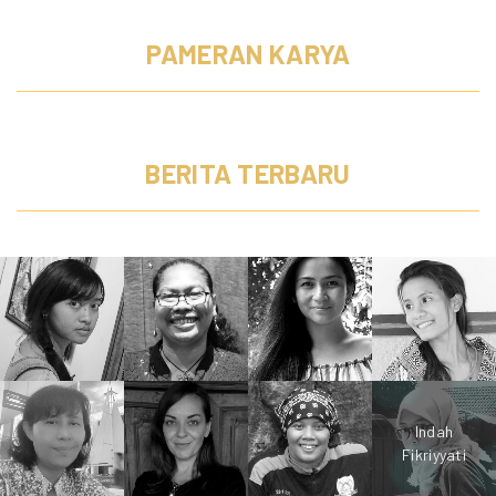
PAMERAN KARYA
BERITA TERBARU
Indah
Fikriyyati