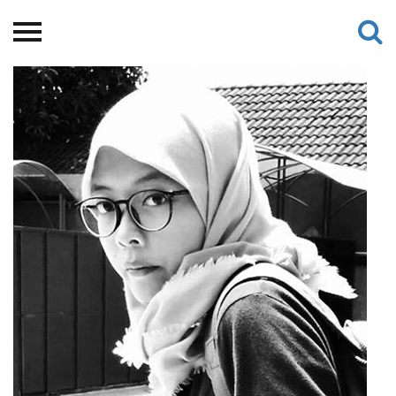
Beranda
Tentang
Permohonan Hibah
Sekolah Pemikiran
Perempuan
Etalase
Blog CME
Proyek Terdahulu
Kredit Web-site