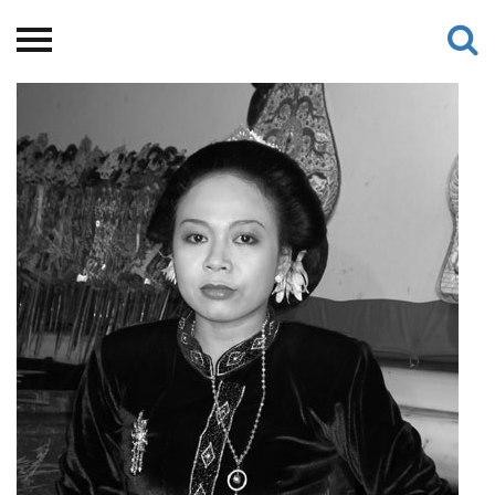
Beranda
Tentang
Permohonan Hibah
Sekolah Pemikiran
Perempuan
Etalase
Blog CME
Proyek Terdahulu
Kredit Web-site